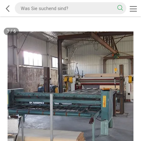
3
/
6