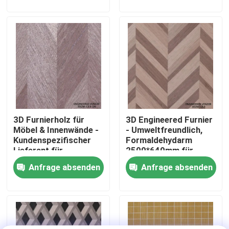
Werksbesichtigung
Qualitätskontrolle
Kontakt mit uns
3D Furnierholz für
3D Engineered Furnier
Neuigkeiten
Möbel & Innenwände -
- Umweltfreundlich,
Kundenspezifischer
Formaldehydarm
Lieferant für
2500*640mm für
Rechtssachen
technische Furniere
Innendekoration
Anfrage absenden
Anfrage absenden
3DZM-L3.0-1N
3DZM-L3.0
Bitte um ein Angebot
Natürliches Holzfurnier