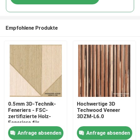
Empfohlene Produkte
Zu Hause
0.5mm 3D-Technik-
Hochwertige 3D
Feneriers - FSC-
Techwood Veneer
zertifizierte Holz-
3DZM-L6.0
Produkte
Feneriers für
Innentüren 3DZM-
Anfrage absenden
Anfrage absenden
L7.0N
Über uns