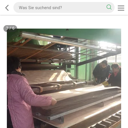
3
/
6