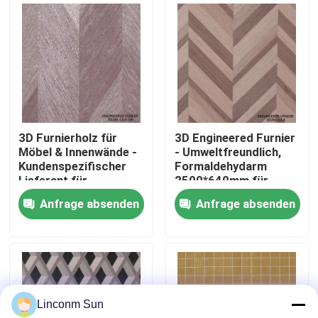
Werksbesichtigung
Qualitätskontrolle
Kontakt mit uns
3D Furnierholz für
3D Engineered Furnier
Möbel & Innenwände -
- Umweltfreundlich,
Kundenspezifischer
Formaldehydarm
Neuigkeiten
Lieferant für
2500*640mm für
technische Furniere
Innendekoration
Anfrage absenden
Anfrage absenden
3DZM-L3.0-1N
3DZM-L3.0
Rechtssachen
Bitte um ein Angebot
Linconm Sun
Natürliches Holzfurnier