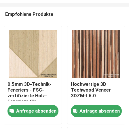
Empfohlene Produkte
0.5mm 3D-Technik-
Hochwertige 3D
Feneriers - FSC-
Techwood Veneer
Zu Hause
zertifizierte Holz-
3DZM-L6.0
Feneriers für
Innentüren 3DZM-
Produkte
Anfrage absenden
Anfrage absenden
L7.0N
Über uns