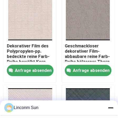
Werksbesichtigung
Qualitätskontrolle
Dekorativer Film des
Geschmackloser
Kontakt mit uns
Polypropylen-pp.
dekorativer Film-
bedeckte reine Farb-
abbaubare reine Farb-
Reihe bewölkt Korn
Reihe hölzerner Thorn
Neuigkeiten
mit Blasen
Grain pp.
Anfrage absenden
Anfrage absenden
Rechtssachen
Bitte um ein Angebot
Linconm Sun
Natürliches Holzfurnier