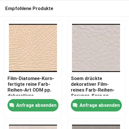
Empfohlene Produkte
Film-Diatomee-Korn-
Soem drückte
fertigte reine Farb-
dekorativer Film-
Reihen-Art ODM pp.
reines Farb-Reihen-
Zu Hause
dekoratives
Sprungs-Korn pp.
besonders an
flach
Anfrage absenden
Anfrage absenden
Produkte
Über uns