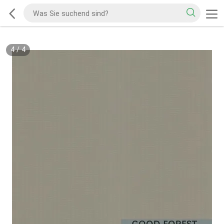
4
/
4