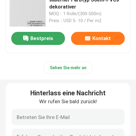
dekorativer
MOQ：1 Rolle/(300-500m)
Ausgeführtes Furnierholz
Preis：USD 5- 10 / Per m2
Gefärbtes Furnierholz
Bestpreis
Kontakt
Fantastische Sperrholzplatte
Sehen Sie mehr an
Dekorativer Film PVCs
Hinterlass eine Nachricht
Dekorativer Film pp.
Wir rufen Sie bald zurück!
OSB-Platte