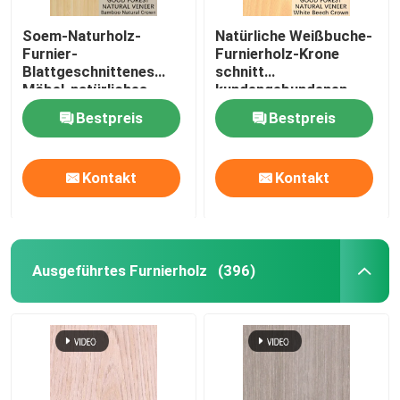
Soem-Naturholz-
Natürliche Weißbuche-
Furnier-
Furnierholz-Krone
Blattgeschnittenes
schnitt
Möbel-natürliches
kundengebundenen
Bambusdrehfurnier-
Service
Bestpreis
Bestpreis
blatt
Kontakt
Kontakt
Ausgeführtes Furnierholz
(396)