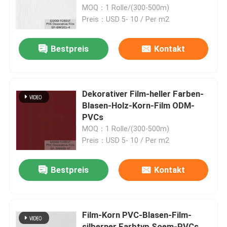
MOQ：1 Rolle/(300-500m)
Preis：USD 5- 10 / Per m2
Werksbesichtigung
Bestpreis
Kontakt
Qualitätskontrolle
Kontakt mit uns
Dekorativer Film-heller Farben-
Blasen-Holz-Korn-Film ODM-
PVCs
Neuigkeiten
MOQ：1 Rolle/(300-500m)
Preis：USD 5- 10 / Per m2
Rechtssachen
Bestpreis
Kontakt
Bitte um ein Angebot
Film-Korn PVC-Blasen-Film-
Natürliches Holzfurnier
silberner Farbtyp Soem-PVCs