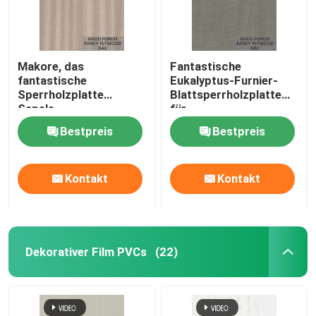
Makore, das
Fantastische
fantastische
Eukalyptus-Furnier-
Sperrholzplatte
Blattsperrholzplatte
Sapele-
für
Mahagonibaum-
Kabinette/kundenspezifis
Bestpreis
Bestpreis
Sperrholz furnieren,
Möbel
fertigte besonders an
Kontakt
Kontakt
Dekorativer Film PVCs
(22)