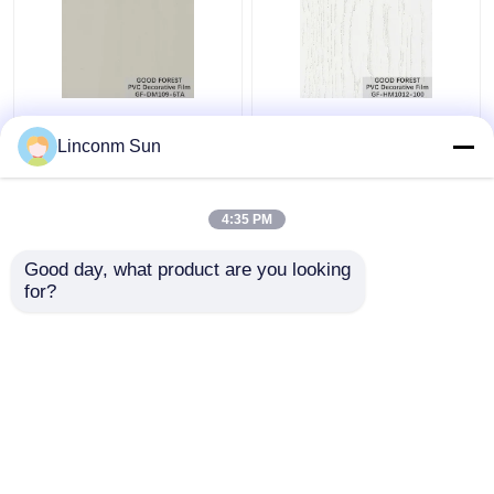
Dekoratives Film-Korn
Art dekoratives der
Perlen-Blase PVCs für
PVC-Blasen-Film-
Linconm Sun
Baumaterialien
hölzernes Korn-reine
Farbe100
4:35 PM
Bestpreis
Bestpreis
Good day, what product are you looking 
for?
Kontakt
Kontakt
Sehen Sie mehr an
Startseite
Über uns
Kontakt
Desktop Site
Sitemap
Privacy Policy