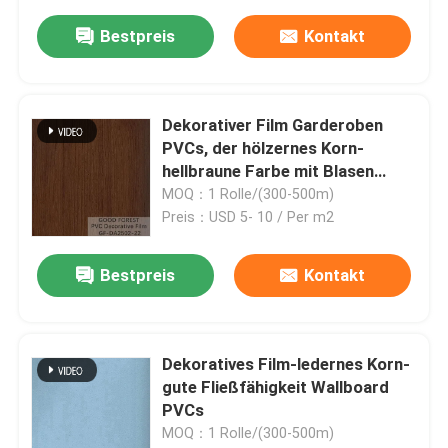
Bestpreis
Kontakt
Dekorativer Film Garderoben
PVCs, der hölzernes Korn-
hellbraune Farbe mit Blasen
bedeckt
MOQ：1 Rolle/(300-500m)
Preis：USD 5- 10 / Per m2
Bestpreis
Kontakt
Dekoratives Film-ledernes Korn-
gute Fließfähigkeit Wallboard
PVCs
MOQ：1 Rolle/(300-500m)