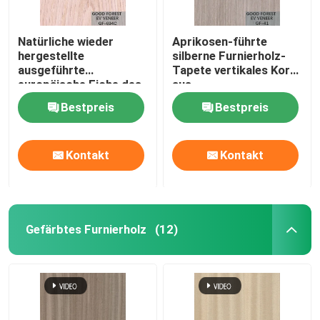
Natürliche wieder
Aprikosen-führte
hergestellte
silberne Furnierholz-
ausgeführte
Tapete vertikales Korn
europäische Eiche des
aus
Furnierholz-E. -
Bestpreis
Bestpreis
Kontakt
Kontakt
Gefärbtes Furnierholz
(12)