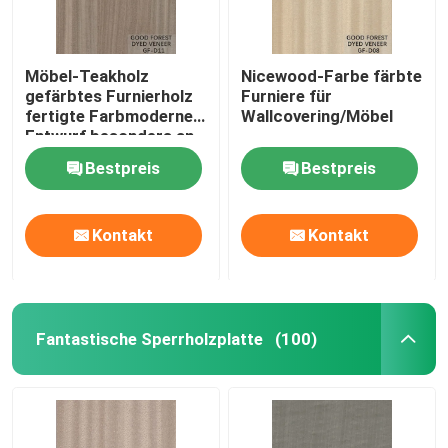
Möbel-Teakholz
Nicewood-Farbe färbte
gefärbtes Furnierholz
Furniere für
fertigte Farbmodernen
Wallcovering/Möbel
Entwurf besonders an
Bestpreis
Bestpreis
Kontakt
Kontakt
Fantastische Sperrholzplatte
(100)